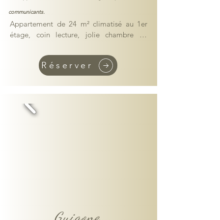
communicants.
Appartement de 24 m² climatisé au 1er 
étage, coin lecture, jolie chambre en 
mezzanine avec TV, cuisine ouverte, salle 
de bain avec douche, petite mais 
Réserver
fonctionnelle!

Cuisine équipée (réfrigérateur, plaques, 
four combiné micro-onde, grille-pain, 
bouilloire​​, cafetière, cafetière Nespresso)

Lit double, linge de bain et draps fournis, 
lits faits à votre arrivée

Les appartements Guigone et Nicolas 
peuvent être communicants pour un 
séjour en famille ou entre amis.

Guigone