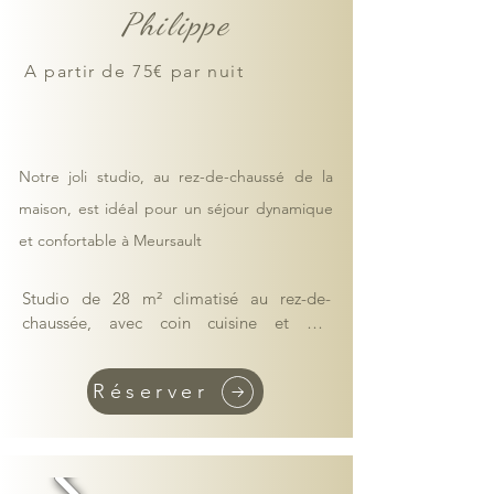
Philippe
Terrasse dans la cour commune - parking 
gratuit à proximité
A partir de 75€ par nuit
Notre joli studio, au rez-de-chaussé de la
maison, est idéal pour un séjour dynamique
et confortable à Meursault
Studio de 28 m² climatisé au rez-de-
chaussée, avec coin cuisine et bar 
dînatoire, et une salle de bain moderne 
avec douche.​.

Réserver
Cuisine équipée (réfrigérateur, plaques, 
four combiné micro-onde, grille-pain, 
bouilloire​​, cafetière, cafetière Nespresso)
