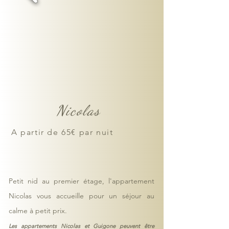
Lit double, linge de bain et draps fournis, 
lits faits à votre arrivée

Wifi gratuit, accès à la buanderie 
commune, documentation gratuite

Arrivée tardive et / ou autonome possible.

Terrasse dans la cour commune - parking 
Nicolas
gratuit à proximité
A partir de 65€ par nuit
Petit nid au premier étage, l'appartement
Nicolas vous accueille pour un séjour au
calme à petit prix.
Les appartements Nicolas et Guigone peuvent être