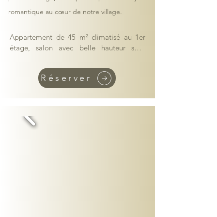
romantique au cœur de notre village.
Appartement de 45 m² climatisé au 1er 
étage, salon avec belle hauteur sous 
plafond, jolie chambre en mezzanine, 
cuisine ouverte, salle de bain avec 
Réserver
baignoire​.

Cuisine équipée (réfrigérateur, plaques, 
four combiné micro-onde, grille-pain, 
bouilloire​​, cafetière, cafetière Nespresso)

Lit double, linge de bain et draps fournis, 
lits faits à votre arrivée

Wifi gratuit, accès à la buanderie 
commune, documentation gratuite

Arrivée tardive et / ou autonome possible.
